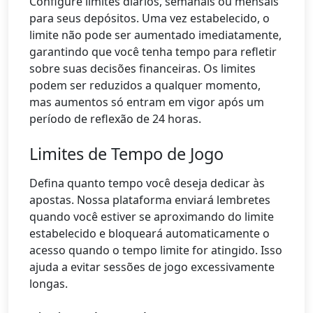
Configure limites diários, semanais ou mensais
para seus depósitos. Uma vez estabelecido, o
limite não pode ser aumentado imediatamente,
garantindo que você tenha tempo para refletir
sobre suas decisões financeiras. Os limites
podem ser reduzidos a qualquer momento,
mas aumentos só entram em vigor após um
período de reflexão de 24 horas.
Limites de Tempo de Jogo
Defina quanto tempo você deseja dedicar às
apostas. Nossa plataforma enviará lembretes
quando você estiver se aproximando do limite
estabelecido e bloqueará automaticamente o
acesso quando o tempo limite for atingido. Isso
ajuda a evitar sessões de jogo excessivamente
longas.