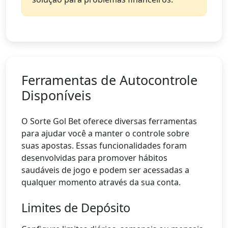
Ferramentas de Autocontrole
Disponíveis
O Sorte Gol Bet oferece diversas ferramentas
para ajudar você a manter o controle sobre
suas apostas. Essas funcionalidades foram
desenvolvidas para promover hábitos
saudáveis de jogo e podem ser acessadas a
qualquer momento através da sua conta.
Limites de Depósito