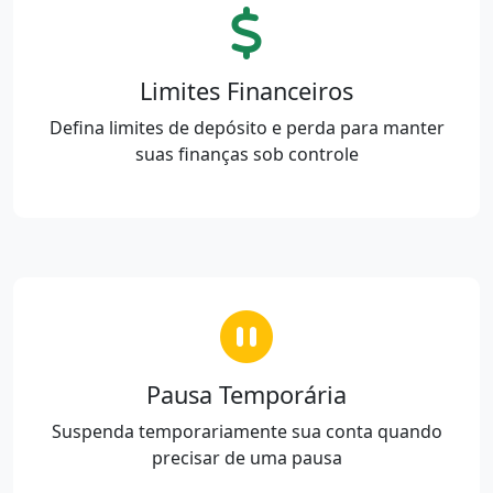
Limites Financeiros
Defina limites de depósito e perda para manter
suas finanças sob controle
Pausa Temporária
Suspenda temporariamente sua conta quando
precisar de uma pausa