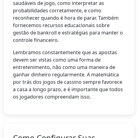
saudáveis de jogo, como interpretar as
probabilidades corretamente, e como
reconhecer quando é hora de parar. Também
fornecemos recursos educacionais sobre
gestão de bankroll e estratégias para manter o
controle financeiro.
Lembramos constantemente que as apostas
devem ser vistas como uma forma de
entretenimento, não como uma maneira de
ganhar dinheiro regularmente. A matemática
por trás dos jogos de cassino sempre favorece
a casa a longo prazo, e é importante que todos
os jogadores compreendam isso.
Como Configurar Suas