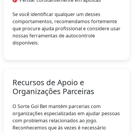
Pensar constantemente em apostas
Se você identificar qualquer um desses
comportamentos, recomendamos fortemente
que procure ajuda profissional e considere usar
nossas ferramentas de autocontrole
disponíveis.
Recursos de Apoio e
Organizações Parceiras
O Sorte Gol Bet mantém parcerias com
organizações especializadas em ajudar pessoas
com problemas relacionados ao jogo.
Reconhecemos que às vezes é necessário