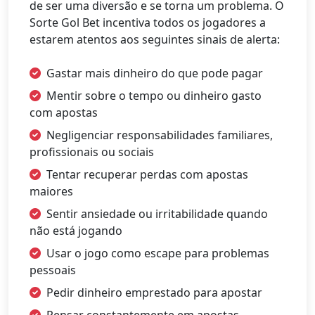
de ser uma diversão e se torna um problema. O
Sorte Gol Bet incentiva todos os jogadores a
estarem atentos aos seguintes sinais de alerta:
Gastar mais dinheiro do que pode pagar
Mentir sobre o tempo ou dinheiro gasto
com apostas
Negligenciar responsabilidades familiares,
profissionais ou sociais
Tentar recuperar perdas com apostas
maiores
Sentir ansiedade ou irritabilidade quando
não está jogando
Usar o jogo como escape para problemas
pessoais
Pedir dinheiro emprestado para apostar