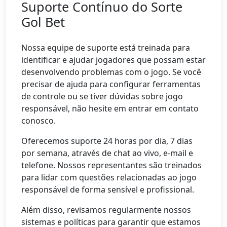
Suporte Contínuo do Sorte
Gol Bet
Nossa equipe de suporte está treinada para
identificar e ajudar jogadores que possam estar
desenvolvendo problemas com o jogo. Se você
precisar de ajuda para configurar ferramentas
de controle ou se tiver dúvidas sobre jogo
responsável, não hesite em entrar em contato
conosco.
Oferecemos suporte 24 horas por dia, 7 dias
por semana, através de chat ao vivo, e-mail e
telefone. Nossos representantes são treinados
para lidar com questões relacionadas ao jogo
responsável de forma sensível e profissional.
Além disso, revisamos regularmente nossos
sistemas e políticas para garantir que estamos