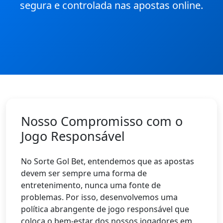
segura e controlada nas apostas online.
Nosso Compromisso com o
Jogo Responsável
No Sorte Gol Bet, entendemos que as apostas
devem ser sempre uma forma de
entretenimento, nunca uma fonte de
problemas. Por isso, desenvolvemos uma
política abrangente de jogo responsável que
coloca o bem-estar dos nossos jogadores em