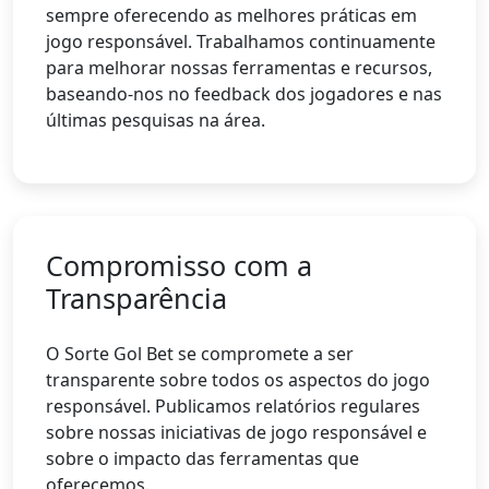
sempre oferecendo as melhores práticas em
jogo responsável. Trabalhamos continuamente
para melhorar nossas ferramentas e recursos,
baseando-nos no feedback dos jogadores e nas
últimas pesquisas na área.
Compromisso com a
Transparência
O Sorte Gol Bet se compromete a ser
transparente sobre todos os aspectos do jogo
responsável. Publicamos relatórios regulares
sobre nossas iniciativas de jogo responsável e
sobre o impacto das ferramentas que
oferecemos.